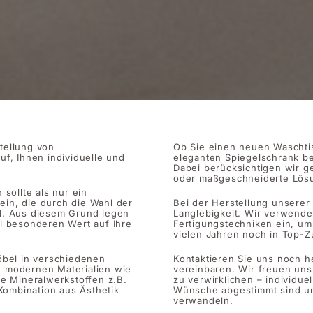
stellung von
Ob Sie einen neuen Waschtis
f, Ihnen individuelle und
eleganten Spiegelschrank be
Dabei berücksichtigen wir g
oder maßgeschneiderte Lösu
sollte als nur ein
ein, die durch die Wahl der
Bei der Herstellung unserer
d. Aus diesem Grund legen
Langlebigkeit. Wir verwend
l besonderen Wert auf Ihre
Fertigungstechniken ein, um
vielen Jahren noch in Top-Z
öbel in verschiedenen
Kontaktieren Sie uns noch h
zu modernen Materialien wie
vereinbaren. Wir freuen uns
e Mineralwerkstoffen z.B.
zu verwirklichen – individue
Kombination aus Ästhetik
Wünsche abgestimmt sind un
verwandeln.