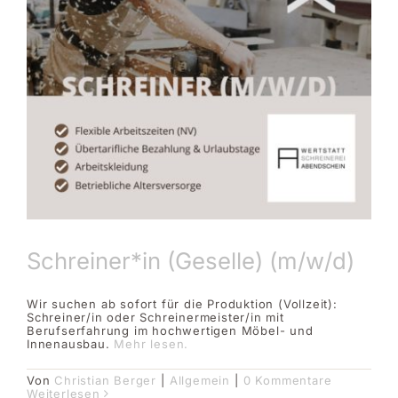
Schreiner*in (Geselle) (m/w/d)
Wir suchen ab sofort für die Produktion (Vollzeit):
Schreiner/in oder Schreinermeister/in mit
Berufserfahrung im hochwertigen Möbel- und
Innenausbau.
Mehr lesen.
Von
Christian Berger
|
Allgemein
|
0 Kommentare
Weiterlesen