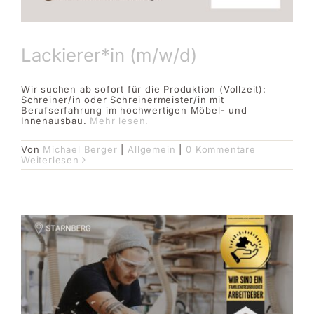
Lackierer*in (m/w/d)
Wir suchen ab sofort für die Produktion (Vollzeit):
Schreiner/in oder Schreinermeister/in mit
Berufserfahrung im hochwertigen Möbel- und
Innenausbau.
Mehr lesen.
Von
Michael Berger
|
Allgemein
|
0 Kommentare
Weiterlesen